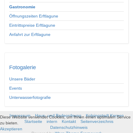
Gastronomie
Öffnungszeiten Erftlagune
Eintrittspreise Erftlagune
Anfahrt zur Erftlagune
Fotogalerie
Unsere Bäder
Events
Unterwasserfotografie
Impressum
Haus- und Badeordnung
Kolpingstadt Kerpen
Diese Website verwendet Cookies, um Ihnen einen optimalen Service
Startseite
intern
Kontakt
Seitenverzeichnis
zu bieten.
Datenschutzhinweis
Akzeptieren