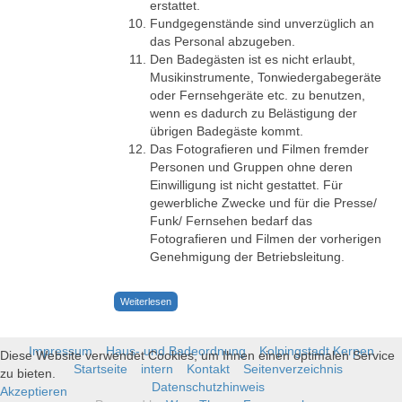
erstattet.
Fundgegenstände sind unverzüglich an
das Personal abzugeben.
Den Badegästen ist es nicht erlaubt,
Musikinstrumente, Tonwiedergabegeräte
oder Fernsehgeräte etc. zu benutzen,
wenn es dadurch zu Belästigung der
übrigen Badegäste kommt.
Das Fotografieren und Filmen fremder
Personen und Gruppen ohne deren
Einwilligung ist nicht gestattet. Für
gewerbliche Zwecke und für die Presse/
Funk/ Fernsehen bedarf das
Fotografieren und Filmen der vorherigen
Genehmigung der Betriebsleitung.
Weiterlesen
Impressum
Haus- und Badeordnung
Kolpingstadt Kerpen
Diese Website verwendet Cookies, um Ihnen einen optimalen Service
Startseite
intern
Kontakt
Seitenverzeichnis
zu bieten.
Datenschutzhinweis
Akzeptieren