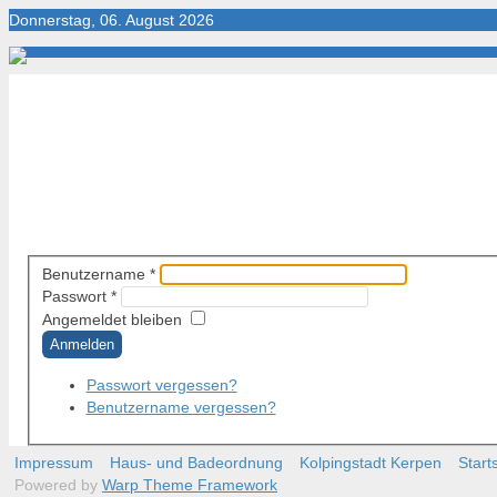
Donnerstag, 06. August 2026
Startseite
Die Bäder
Öffnungszeiten
Preise
Anfah
Benutzername
*
Passwort
*
Angemeldet bleiben
Anmelden
Passwort vergessen?
Benutzername vergessen?
Impressum
Haus- und Badeordnung
Kolpingstadt Kerpen
Start
Powered by
Warp Theme Framework