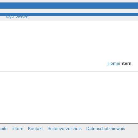
Home
intern
rt
Fotogalerie
Stellenangebote
Kontakt
seite
intern
Kontakt
Seitenverzeichnis
Datenschutzhinweis